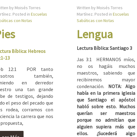
itten by Moisés Torres
Written by Moisés Torres
rtínez. Posted in
Escuelas
Martínez. Posted in
Escuelas
báticas con Notas
Sabáticas con Notas
Pies
Lengua
Lectura Bíblica: Santiago 3
ctura Bíblica: Hebreos
:1-13
Jas 3:1 HERMANOS míos,
no os hagáis muchos
eb 12:1 POR tanto
maestros, sabiendo que
osotros también,
recibiremos mayor
eniendo en derredor
condenación.
NOTA: Algo
uestro una tan grande
había en la primera iglesia
be de testigos, dejando
que Santiago el apóstol
do el peso del pecado que
habló sobre esto. Muchos
s rodea, corramos con
querían ser maestros
ciencia la carrera que nos
porque no admitían que
 propuesta,
alguien supiera más que
ellos. ¿Sucederá algo