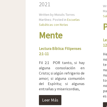
2021
Wr
Ma
Written by Moisés Torres
Sa
Martínez. Posted in
Escuelas
Sabáticas con Notas
Mente
Le
12
Lectura Bíblica: Filipenses
2:1-11
H
n
Fil 2:1 POR tanto, si hay
t
alguna consolación en
n
Cristo; si algún refrigerio de
nu
amor; si alguna comunión
to
del Espíritu; si algunas
no
entrañas y misericordias,
pa
es
Leer Más