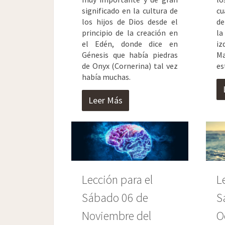
significado en la cultura de
cu
los hijos de Dios desde el
de
principio de la creación en
la
el Edén, donde dice en
iz
Génesis que había piedras
M
de Onyx (Cornerina) tal vez
es
había muchas.
Leer Más
Lección para el
L
Sábado 06 de
S
Noviembre del
O