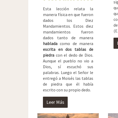
si
qu
Esta lección relata la
q
manera física en que fueron
co
dados los Diez
d
Mandamientos. Estos diez
(E
mandamientos fueron
dados tanto de manera
hablada
como de manera
escrita en dos tablas de
piedra
con el dedo de Dios.
Aunque el pueblo no vio a
Dios, sí escuchó sus
palabras. Luego el Señor le
entregó a Moisés las tablas
de piedra que él había
escrito con su propio dedo.
Leer Más