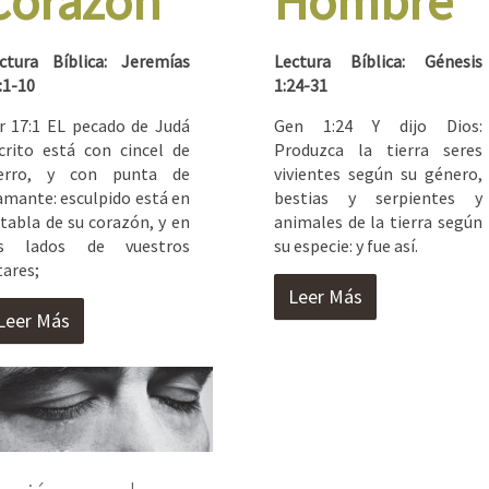
Corazón
Hombre
ctura Bíblica: Jeremías
Lectura Bíblica: Génesis
:1-10
1:24-31
r 17:1 EL pecado de Judá
Gen 1:24 Y dijo Dios:
crito está con cincel de
Produzca la tierra seres
ierro, y con punta de
vivientes según su género,
amante: esculpido está en
bestias y serpientes y
 tabla de su corazón, y en
animales de la tierra según
os lados de vuestros
su especie: y fue así.
tares;
Leer Más
Leer Más