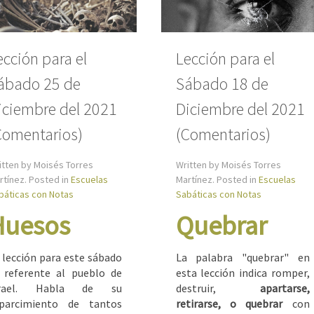
ección para el
Lección para el
ábado 25 de
Sábado 18 de
iciembre del 2021
Diciembre del 2021
Comentarios)
(Comentarios)
itten by Moisés Torres
Written by Moisés Torres
rtínez. Posted in
Escuelas
Martínez. Posted in
Escuelas
báticas con Notas
Sabáticas con Notas
Huesos
Quebrar
 lección para este sábado
La palabra "quebrar" en
 referente al pueblo de
esta lección indica romper,
srael. Habla de su
destruir,
apartarse,
parcimiento de tantos
retirarse, o quebrar
con