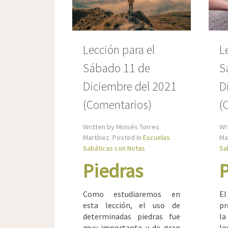
Lección para el
L
Sábado 11 de
S
Diciembre del 2021
D
(Comentarios)
(
Written by Moisés Torres
Wr
Martínez. Posted in
Escuelas
Ma
Sabáticas con Notas
Sa
Piedras
P
Como estudiaremos en
El
esta lección, el uso de
pr
determinadas piedras fue
la
muy importante y de gran
l