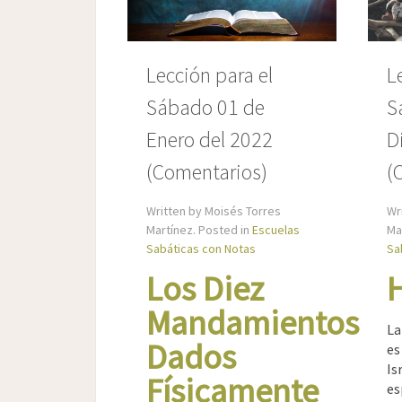
Lección para el
L
Sábado 01 de
S
Enero del 2022
D
(Comentarios)
(
Written by Moisés Torres
Wr
Martínez. Posted in
Escuelas
Ma
Sabáticas con Notas
Sa
Los Diez
Mandamientos
La
Dados
es
I
Físicamente
es