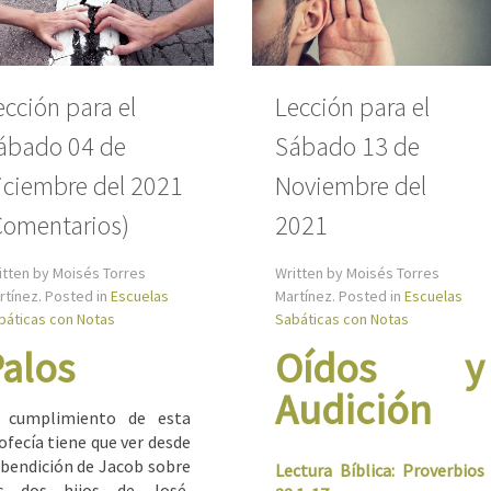
ección para el
Lección para el
ábado 04 de
Sábado 13 de
iciembre del 2021
Noviembre del
Comentarios)
2021
itten by Moisés Torres
Written by Moisés Torres
rtínez. Posted in
Escuelas
Martínez. Posted in
Escuelas
báticas con Notas
Sabáticas con Notas
alos
Oídos y
Audición
 cumplimiento de esta
ofecía tiene que ver desde
 bendición de Jacob sobre
Lectura Bíblica: Proverbios
os dos hijos de José,