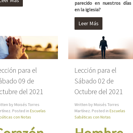
Leer Más
parecido en nuestros días
en la iglesia?
Leer Más
ección para el
Lección para el
ábado 09 de
Sábado 02 de
ctubre del 2021
Octubre del 2021
itten by Moisés Torres
Written by Moisés Torres
rtínez. Posted in
Escuelas
Martínez. Posted in
Escuelas
báticas con Notas
Sabáticas con Notas