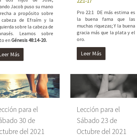
22:1-17
ando Jacob puso su mano
Pro 22:1 DE más estima es
recha a propósito sobre
la buena fama que las
 cabeza de Efraím y la
muchas riquezas; Y la buena
quierda sobre la cabeza de
gracia más que la plata y el
anasés. Leamos sobre
oro.
to en
Génesis 48:14-20.
Leer Más
Leer Más
ección para el
Lección para el
ábado 30 de
Sábado 23 de
ctubre del 2021
Octubre del 2021