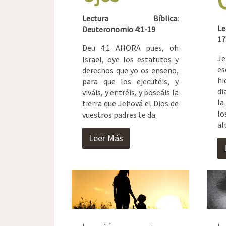
Lectura Bíblica:
Le
Deuteronomio 4:1-19
17
Deu 4:1 AHORA pues, oh
Je
Israel, oye los estatutos y
es
derechos que yo os enseño,
h
para que los ejecutéis, y
di
viváis, y entréis, y poseáis la
la
tierra que Jehová el Dios de
l
vuestros padres te da.
al
Leer Más