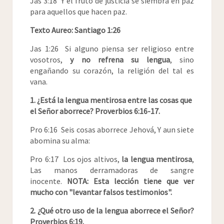
Jas 3:18 Y el fruto de justicia se siembra en paz
para aquellos que hacen paz.
Texto Aureo: Santiago 1:26
Jas 1:26 Si alguno piensa ser religioso entre
vosotros,
y no refrena su lengua
, sino
engañando su corazón, la religión del tal es
vana.
1. ¿Está la lengua mentirosa entre las cosas que
el Señor aborrece? Proverbios 6:16-17.
Pro 6:16 Seis cosas aborrece Jehová, Y aun siete
abomina su alma:
Pro 6:17 Los ojos altivos,
la lengua mentirosa
,
Las manos derramadoras de sangre
inocente.
NOTA: Esta lección tiene que ver
mucho con "levantar falsos testimonios".
2. ¿Qué otro uso de la lengua aborrece el Señor?
Proverbios 6:19.