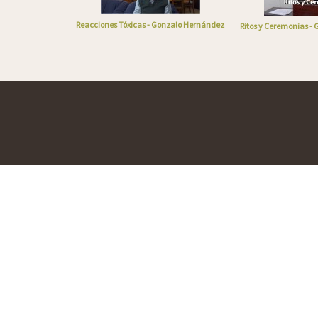
Reacciones Tóxicas - Gonzalo Hernández
Ritos y Ceremonias -