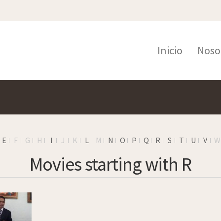
Inicio
Noso
E
F
G
H
I
J
K
L
M
N
O
P
Q
R
S
T
U
V
W
Movies starting with R