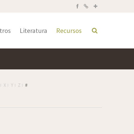
tros
Literatura
Recursos
X
Y
Z
#