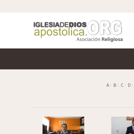
A
B
C
D