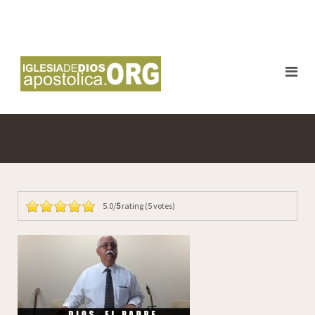
5.0/
5
rating (5 votes)