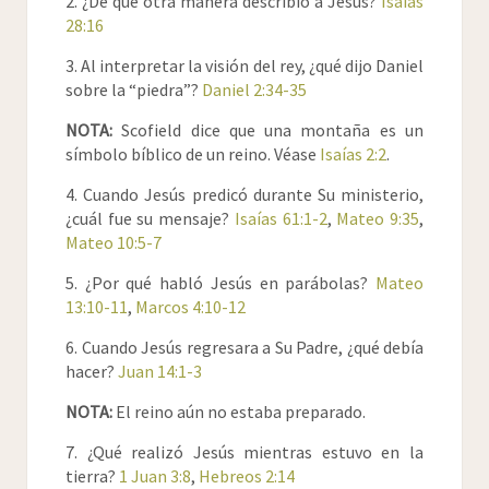
2. ¿De qué otra manera describió a Jesús?
Isaías
negó, y dijo: No soy.
28:16
26
Uno de los siervos del pontífice, pariente de
aquél a quien Pedro había cortado la oreja, le
3. Al interpretar la visión del rey, ¿qué dijo Daniel
dice: ¿No te vi yo en el huerto con Él?
sobre la “piedra”?
Daniel 2:34-35
27
Y negó Pedro otra vez: y luego el gallo cantó.
NOTA:
Scofield dice que una montaña es un
28
Y llevaron a Jesús de Caifás al pretorio: y era
símbolo bíblico de un reino. Véase
Isaías 2:2
.
por la mañana: y ellos no entraron en el
pretorio por no ser contaminados, sino que
4. Cuando Jesús predicó durante Su ministerio,
comiesen la pascua.
¿cuál fue su mensaje?
Isaías 61:1-2
,
Mateo 9:35
,
Mateo 10:5-7
29
Entonces salió Pilato a ellos fuera, y dijo:
¿Qué acusación traéis contra este hombre?
5. ¿Por qué habló Jesús en parábolas?
Mateo
30
Respondieron y dijéronle: Si éste no fuera
13:10-11
,
Marcos 4:10-12
malhechor, no te le habríamos entregado.
6. Cuando Jesús regresara a Su Padre, ¿qué debía
31
Díceles entonces Pilato: Tomadle vosotros, y
hacer?
Juan 14:1-3
juzgadle según vuestra ley. Y los Judíos le
dijeron: A nosotros no es lícito matar a nadie:
NOTA:
El reino aún no estaba preparado.
32
Para que se cumpliese el dicho de Jesús, que
había dicho, dando a entender de qué muerte
7. ¿Qué realizó Jesús mientras estuvo en la
había de morir.
tierra?
1 Juan 3:8
,
Hebreos 2:14