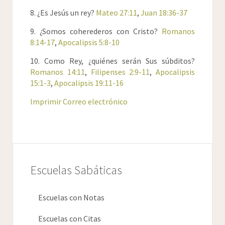
33
Así que, Pilato volvió a entrar en el pretorio, y
8. ¿Es Jesús un rey?
Mateo 27:11
,
Juan 18:36-37
llamó a Jesús, y díjole: ¿Eres tú el Rey de los
Judíos?
9. ¿Somos coherederos con Cristo?
Romanos
34
Respondiole Jesús: ¿Dices tú esto de ti
8:14-17
,
Apocalipsis 5:8-10
mismo, o te lo han dicho otros de mí?
10. Como Rey, ¿quiénes serán Sus súbditos?
35
Pilato respondió: ¿Soy yo Judío? Tu gente, y
Romanos 14:11
,
Filipenses 2:9-11
,
Apocalipsis
los pontífices, te han entregado a mí: ¿qué
15:1-3
,
Apocalipsis 19:11-16
has hecho?
36
Respondió Jesús: Mi reino no es de este
Imprimir
Correo electrónico
mundo: si de este mundo fuera mi reino, mis
servidores pelearían para que yo no fuera
entregado a los Judíos: ahora, pues, mi reino
no es de aquí.
Escuelas Sabáticas
Escuelas con Notas
Escuelas con Citas