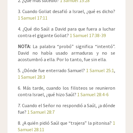
ellos.
2. ¿Qué más sucedió?
1 Samuel 15:28
22
Y Samuel dijo: ¿Tiene Jehová tanto
10
Mas si nos dijeren así: Subid a nosotros:
contentamiento con los holocaustos y
3. Cuando Goliat desafió a Israel, ¿qué es dicho?
entonces subiremos, porque Jehová los ha
víctimas, como en obedecer a las palabras de
1 Samuel 17:11
entregado en nuestras manos: y esto nos será
Jehová? Ciertamente el obedecer es mejor
por señal.
4. ¿Qué dio Saúl a David para que fuera a luchar
que los sacrificios; y el prestar atención que el
11
Mostráronse pues ambos a la guarnición de
contra el gigante Goliat?
1 Samuel 17:38-39
sebo de los carneros:
los Filisteos, y los Filisteos dijeron: He aquí
23
Porque como pecado de adivinación es la
NOTA:
La palabra “probó” significa “intentó”.
los Hebreos, que salen de las cavernas en que
rebelión, y como ídolos e idolatría el infringir.
David no había usado armaduras y no se
se habían escondido.
Por cuanto tú desechaste la palabra de
acostumbró a ella. Por lo tanto, fue sin ella.
12
Y los hombres de la guarnición respondieron
Jehová, él también te ha desechado para que
a Jonathán y a su paje de armas, y dijeron:
no seas rey.
5. ¿Dónde fue enterrado Samuel?
1 Samuel 25:1
,
Subid a nosotros, y os haremos saber una
1 Samuel 28:3
cosa. Entonces Jonathán dijo a su paje de
6. Más tarde, cuando los filisteos se reunieron
armas: Sube tras mí, que Jehová los ha
contra Israel, ¿qué hizo Saúl?
1 Samuel 28:4-6
entregado en la mano de Israel.
13
Y subió Jonathán trepando con sus manos y
7. Cuando el Señor no respondió a Saúl, ¿a dónde
sus pies, y tras él su paje de armas; y los que
fue?
1 Samuel 28:7
caían delante de Jonathán, su paje de armas
que iba tras él, los mataba.
8. ¿A quién pidió Saúl que “trajera” la pitonisa?
1
Samuel 28:11
14
Esta fue la primera rota, en la cual Jonathán