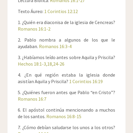
Lectura Bíblica:
Romanos 16:1-27
13
Saludad a Rufo, escogido en el Señor, y a su
Texto Áureo:
1 Corintios 12:12
madre y mía.
14
Saludad a Asíncrito, y a Flegonte, a Hermas, a
1. ¿Quién era diaconisa de la iglesia de Cencreas?
Patrobas, a Hermes, y a los hermanos que
Romanos 16:1-2
están con ellos.
2. Pablo nombra a algunos de los que le
15
Saludad a Filólogo y a Julia, a Nereo y a su
ayudaban.
Romanos 16:3-4
hermana, y a Olimpas, y a todos los santos
que están con ellos.
3. ¿Habíamos leído antes sobre Aquila y Priscila?
16
Saludaos los unos a los otros con ósculo
Hechos 18:1-3,18,24-26
santo. Os saludan todas las iglesias de Cristo.
4. ¿En qué región estaba la iglesia donde
17
Y os ruego hermanos, que miréis los que
asistían Aquila y Priscila?
1 Corintios 16:19
causan disensiones y escándalos contra la
doctrina que vosotros habéis aprendido; y
5. ¿Quiénes fueron antes que Pablo “en Cristo”?
apartaos de ellos.
Romanos 16:7
18
Porque los tales no sirven al Señor nuestro
Jesucristo, sino a sus vientres; y con suaves
6. El apóstol continúa mencionando a muchos
palabras y bendiciones engañan los
de los santos.
Romanos 16:8-15
corazones de los simples.
7. ¿Cómo debían saludarse los unos a los otros?
19
Porque vuestra obediencia ha venido a ser