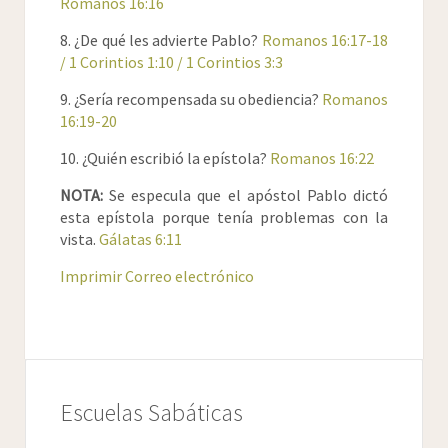
Romanos 16:16
notoria a todos; así que me gozo de vosotros;
mas quiero que seáis sabios en el bien, y
8. ¿De qué les advierte Pablo?
Romanos 16:17-18
simples en el mal.
/ 1 Corintios 1:10 / 1 Corintios 3:3
20
Y el Dios de paz quebrantará presto a Satanás
9. ¿Sería recompensada su obediencia?
Romanos
debajo de vuestros pies. la gracia del Señor
16:19-20
nuestro Jesucristo sea con vosotros.
21
Os saludan Timoteo, mi coadjutor, y Lucio y
10. ¿Quién escribió la epístola?
Romanos 16:22
Jasón y Sosipater, mis parientes.
NOTA:
Se especula que el apóstol Pablo dictó
22
Yo Tercio, que escribí la epístola, os saludo en
esta epístola porque tenía problemas con la
el Señor.
vista.
Gálatas 6:11
23
Salúdaos Gayo, mi huésped, y de toda la
iglesia. Salúdaos Erasto, tesorero de la
Imprimir
Correo electrónico
ciudad, y el hermano Cuarto.
24
La gracia del Señor nuestro Jesucristo sea
con todos vosotros. Amén.
25
Y al que puede confirmaros según mi
evangelio y la predicación de Jesucristo,
Escuelas Sabáticas
según la revelación del misterio encubierto
desde tiempos eternos,